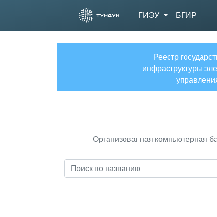
ГИЭУ
БГИР
Реестр государс
инфраструктуры эле
управлени
Организованная компьютерная баз