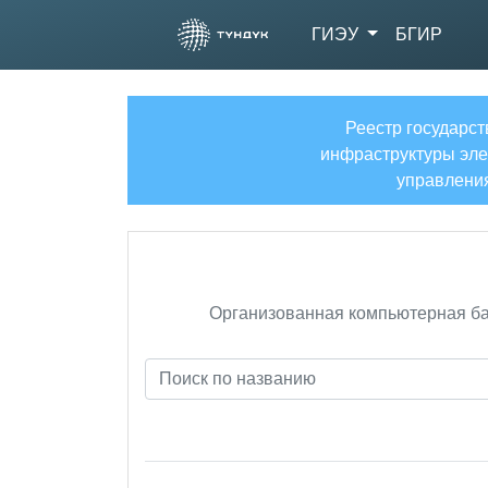
ГИЭУ
БГИР
Реестр государс
инфраструктуры эле
управлени
Организованная компьютерная баз