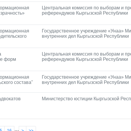
формационная
Центральная комиссия по выборам и п
зрачность»
референдумов Кыргызской Республики
формационная
Государственное учреждение «Унаа» М
одительского
внутренних дел Кыргызской Республики
а
Центральная комиссия по выборам и п
че форм
референдумов Кыргызской Республики
формационная
Государственное учреждение «Унаа» М
ьского состава"
внутренних дел Кыргызской Республики
адвокатов
Министерство юстиции Кыргызской Респ
…
5
16
>
>>