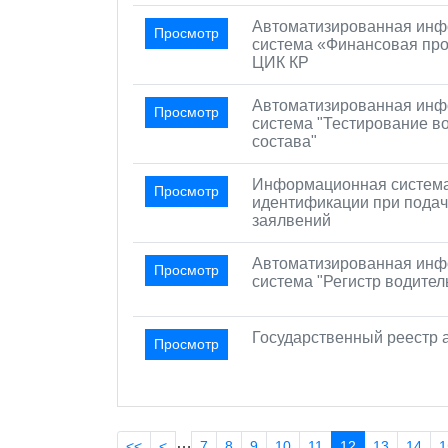
Автоматизированная ин
Просмотр
система «Финансовая про
ЦИК КР
Автоматизированная ин
Просмотр
система "Тестирование в
состава"
Информационная систем
Просмотр
идентификации при пода
заялвений
Автоматизированная ин
Просмотр
система "Регистр водител
Государственный реестр 
Просмотр
…
<<
<
7
8
9
10
11
12
13
14
1