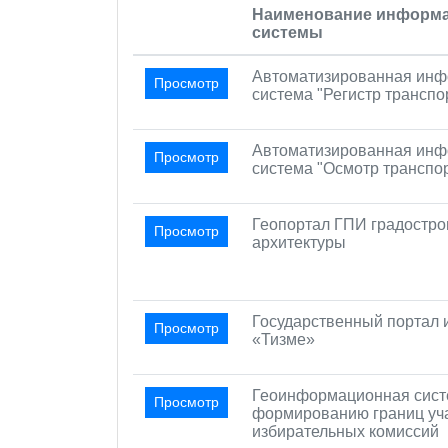
Наименование информ
системы
Автоматизированная ин
Просмотр
система "Регистр транспо
Автоматизированная ин
Просмотр
система "Осмотр транспо
Геопортал ГПИ градостро
Просмотр
архитектуры
Государственный портал 
Просмотр
«Тизме»
Геоинформационная сист
Просмотр
формированию границ уч
избирательных комиссий